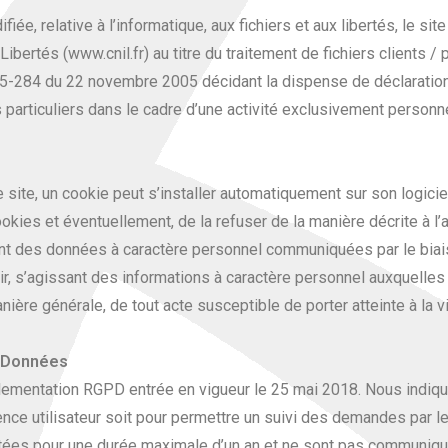
iée, relative à l’informatique, aux fichiers et aux libertés, le sit
ibertés (www.cnil.fr) au titre du traitement de fichiers clients /
 2005-284 du 22 novembre 2005 décidant la dispense de déclaratio
articuliers dans le cadre d’une activité exclusivement personne
le site, un cookie peut s’installer automatiquement sur son logici
ies et éventuellement, de la refuser de la manière décrite à l’ad
nt des données à caractère personnel communiquées par le biai
r, s’agissant des informations à caractère personnel auxquelles 
anière générale, de tout acte susceptible de porter atteinte à la 
s Données
lementation RGPD entrée en vigueur le 25 mai 2018. Nous indiquo
nce utilisateur soit pour permettre un suivi des demandes par le
s pour une durée maximale d’un an et ne sont pas communiquer 